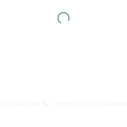
2 y Av. Loja, Cuenca
+593 93 915 3924
educacioncont