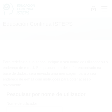
Skip to navigation
Skip to login form
Ir para o conteúdo principal
Skip to accessibility options
Skip to footer
Skip accessibility options
M
Entrar
Educación Continua ISTEPS
Para redefinir a sua senha, indique o seu nome de utilizador ou o
endereço de e-mail. Se qualquer um deles for encontrado na
base de dados, será enviada uma mensagem para o seu
endereço de e-mail com instruções para obter acesso
novamente.
Pesquisar por nome de utilizador
Pesquisar por nome de utilizador
Nome de utilizador