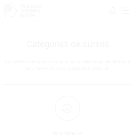
Skip to navigation
Skip to login form
Salta al contenido principal
Skip to accessibility options
Skip to footer
Skip accessibility options
M
Acceder
Catálogo de Cursos
Requisitos de finalización
Última modificación: miércoles, 24 de julio de 2024, 09:42
Educación Continua ISTEPS
Página Principal
Categorias de cursos
Páginas del sitio
Catálogo de Cursos
Explora las categorías de cursos disponibles en la plataforma, e
inscribete en el curso que llame tu atención.
Administración
Administración