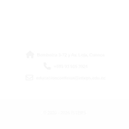
Última modificación: lunes, 4 de agosto de 2025, 10:23
Bomboiza 3-72 y Av. Loja, Cuenca
+593 93 915 3924
educacioncontinua@isteps.edu.ec
© 2020 -
2026
ISTEPS